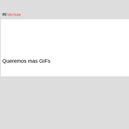
#9
bitchute
Queremos mas GIFs