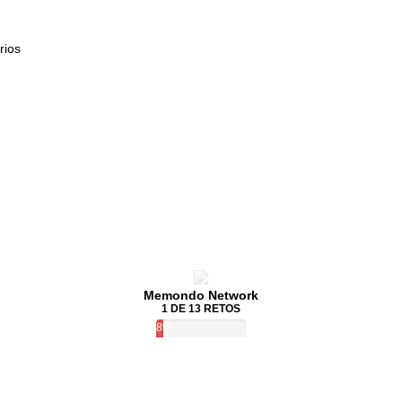
rios
Memondo Network
1 DE 13 RETOS
8%