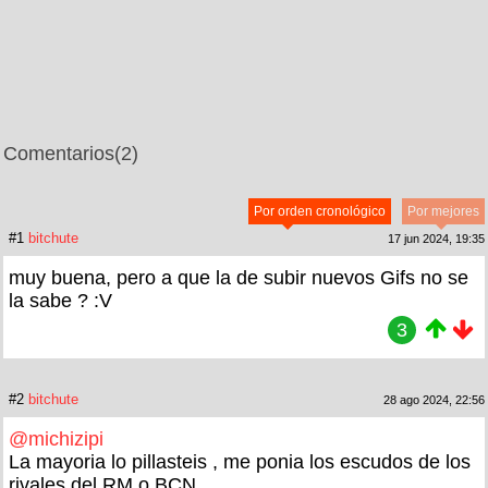
Comentarios
(2)
Por orden cronológico
Por mejores
#1
bitchute
17 jun 2024, 19:35
muy buena, pero a que la de subir nuevos Gifs no se
la sabe ? :V
3
#2
bitchute
28 ago 2024, 22:56
@michizipi
La mayoria lo pillasteis , me ponia los escudos de los
rivales del RM o BCN