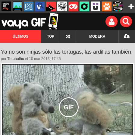
ÚLTIMOS
TOP
MODERA
Ya no son ninjas sólo las tortugas, las ardillas también
por
Thruhulhu
el 10 mar 2013, 17:45