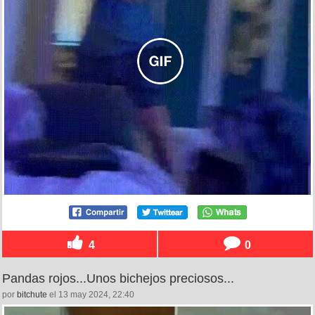
4
0
Pandas rojos...Unos bichejos preciosos...
por
bitchute
el 13 may 2024, 22:40